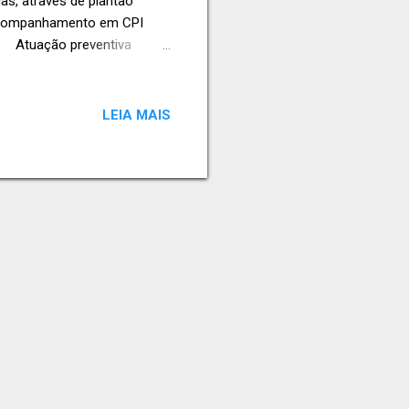
s, através de plantão
Acompanhamento em CPI
· Atuação preventiva
formáticos · Crimes
LEIA MAIS