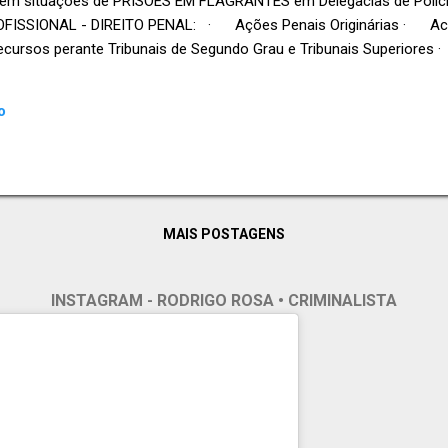
a, em situações de PRISÕES EM FLAGRANTES em Delegacias de Polícia
OFISSIONAL - DIREITO PENAL: · Ações Penais Originárias · 
sos perante Tribunais de Segundo Grau e Tribunais Superiores 
dente de outros escritórios · Crimes Ambientais · Crimes In
.
o
MAIS POSTAGENS
INSTAGRAM - RODRIGO ROSA • CRIMINALISTA