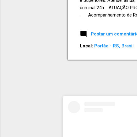
e Superiores. Atende, aind
criminal 24h. ATUAÇÃO PR
· Acompanhamento de Recur
· Atuação como correspon
contra a Administração Púb..
Postar um comentári
Local:
Portão - RS, Brasil