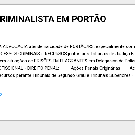
RIMINALISTA EM PORTÃO
A ADVOCACIA atende na cidade de PORTÃO/RS, especialmente com
ESSOS CRIMINAIS e RECURSOS juntos aos Tribunais de Justiça Est
a, em situações de PRISÕES EM FLAGRANTES em Delegacias de Polícia
OFISSIONAL - DIREITO PENAL: · Ações Penais Originárias · 
sos perante Tribunais de Segundo Grau e Tribunais Superiores 
dente de outros escritórios · Crimes Ambientais · Crimes In
.
o