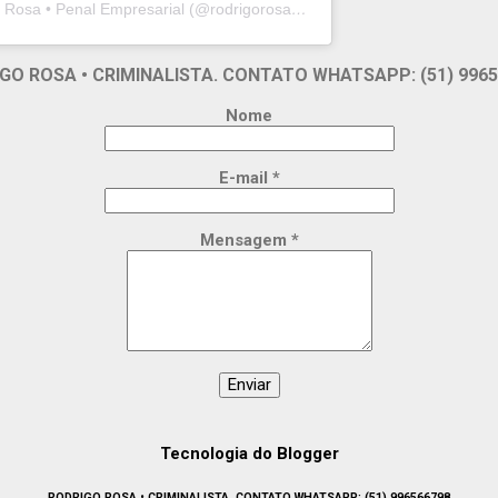
Um post compartilhado por Rodrigo Rosa • Penal Empresarial (@rodrigorosapenal)
GO ROSA • CRIMINALISTA. CONTATO WHATSAPP: (51) 9965
Nome
E-mail
*
Mensagem
*
Tecnologia do Blogger
RODRIGO ROSA • CRIMINALISTA. CONTATO WHATSAPP: (51) 996566798