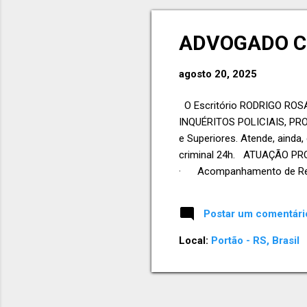
o
s
ADVOGADO C
t
a
agosto 20, 2025
g
e
O Escritório RODRIGO ROS
n
INQUÉRITOS POLICIAIS, PROC
s
e Superiores. Atende, aind
criminal 24h. ATUAÇÃO PR
· Acompanhamento de Recur
· Atuação como correspon
contra a Administração Púb..
Postar um comentári
Local:
Portão - RS, Brasil