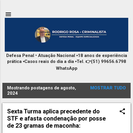
Pular para o conteúdo principal
Defesa Penal • Atuação Nacional ▪️18 anos de experiência
prática ▪️Casos reais do dia a dia ▪️Tel. 👉(51) 99656.6798
WhatsApp
Mostrando postagens de agosto,
MOSTRAR TUDO
P
2024
o
s
Sexta Turma aplica precedente do
t
STF e afasta condenação por posse
a
de 23 gramas de maconha:
g