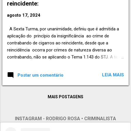
reincidente:
agosto 17, 2024
A Sexta Turma, por unanimidade, definiu que é admitida a
aplicação do princípio da insignificância ao crime de
contrabando de cigarros ao reincidente, desde que a
reincidência ocorra por crimes de natureza diversa ao
contrabando, não se aplicando o Tema 1.143 do STJ. A tese
foi fixada no AgRg no RHC 185.605, de relatoria do
desembargador convocado Otávio de Almeida Toledo.
LEIA MAIS
Postar um comentário
Fonte: STJ. RODRIGO ROSA ADVOCACIA Contato (51)
99656.6789 (WhatsApp) criminalista em novo hamburgo,
defesa penal, habeas corpus, liberdade, flagrante, execução
MAIS POSTAGENS
penal, absolvição, são leopoldo, advocacia criminal, penal,
processo
INSTAGRAM - RODRIGO ROSA • CRIMINALISTA