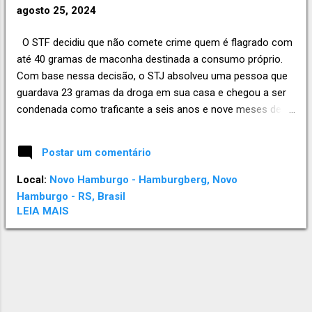
e
agosto 25, 2024
n
O STF decidiu que não comete crime quem é flagrado com
s
até 40 gramas de maconha destinada a consumo próprio.
Com base nessa decisão, o STJ absolveu uma pessoa que
guardava 23 gramas da droga em sua casa e chegou a ser
condenada como traficante a seis anos e nove meses de
prisão. Apesar de entender que a pessoa não cometeu
crime, o STJ mandou o processo para o juizado especial,
Postar um comentário
para que seja analisado se é o caso de aplicação de alguma
sanção administrativa, como advertência ou medida
Local:
Novo Hamburgo - Hamburgberg, Novo
educativa. Leia o acórdão no REsp 2.121.548 . Fonte: STJ.
Hamburgo - RS, Brasil
RODRIGO ROSA ADVOGADOS Contato (51) 99656.6789
LEIA MAIS
(WhatsApp) criminalista em novo hamburgo, defesa penal,
habeas corpus, liberdade, flagrante, execução penal,
absolvição, são leo, advocacia criminal, penal, processo