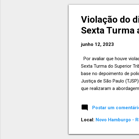
o
s
Violação do di
t
a
Sexta Turma a
g
e
junho 12, 2023
n
s
​Por avaliar que houve viola
Sexta Turma do Superior Tri
base no depoimento de polic
Justiça de São Paulo (TJSP)
que realizaram a abordagem,
Essa postura teve seu ponto
em flagrante por policiais e
Postar um comentári
absolveu sob o argumento d
droga, nem a balança de prec
Local:
Novo Hamburgo - RS