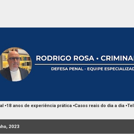
Pular para o conteúdo principal
 ▪️18 anos de experiência prática ▪️Casos reais do dia a dia ▪
nho, 2023