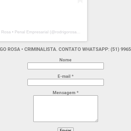
Um post compartilhado por Rodrigo Rosa • Penal Empresarial (@rodrigorosapenal)
GO ROSA • CRIMINALISTA. CONTATO WHATSAPP: (51) 9965
Nome
E-mail
*
Mensagem
*