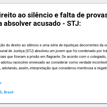
reito ao silêncio e falta de prov
 absolver acusado - STJ:
ção do direito ao silêncio e uma série de injustiças decorrentes da 
bunal de Justiça (STJ) absolveu um jovem que foi condenado por t
iais que fizeram a prisão em flagrante. De acordo com o colegiado,
 adotou raciocínio enviesado ao considerar como verdade incontestá
 adotando, assim, interpretação que considerou mentirosa a negati
 de partida no silêncio do acusado na fase investigativa. Na origem
m atitude que revelaria suspeita de prática de tráfico de drogas, mas 
o
e que os testemunhos dos policiais não foram suficientes para co
is...
, Brasil