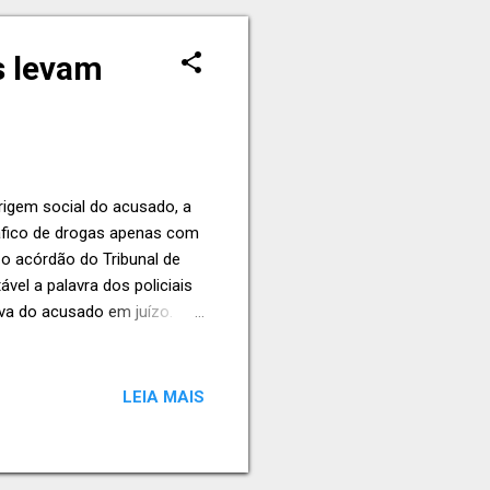
as levam
origem social do acusado, a
ráfico de drogas apenas com
 o acórdão do Tribunal de
vel a palavra dos policiais
va do acusado em juízo.
 do caso, o jovem foi preso
o juízo de primeiro grau o
mprovar os fatos. Nem a
LEIA MAIS