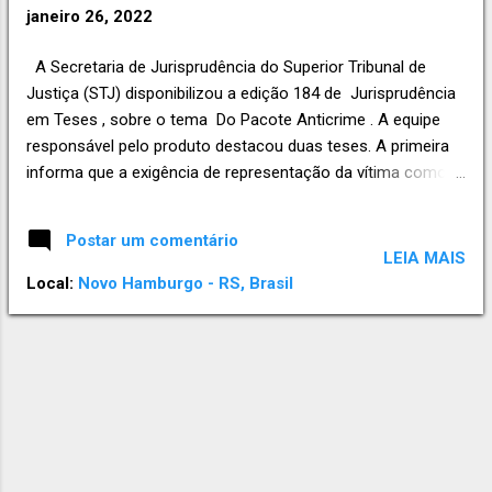
e
janeiro 26, 2022
n
A Secretaria de Jurisprudência do Superior Tribunal de
s
Justiça (STJ) disponibilizou a edição 184 de Jurisprudência
em Teses , sobre o tema Do Pacote Anticrime . A equipe
responsável pelo produto destacou duas teses. A primeira
informa que a exigência de representação da vítima como
condição de procedibilidade para a ação penal por
estelionato, inserida pela Lei n. 13.964/2019, não alcança os
Postar um comentário
processos cuja denúncia foi apresentada antes da vigência
LEIA MAIS
de referida norma. O segundo entendimento aponta que a
Local:
Novo Hamburgo - RS, Brasil
revisão periódica e de ofício da legalidade da prisão
preventiva disciplinada no parágrafo único do artigo 316 do
Código de Processo Penal (CPP) , incluída pela Lei n.
13.964/2019, não se aplica aos tribunais, quando em
atuação como órgão revisor. Fonte: STJ. RODRIGO ROSA
ADVOCACIA Contato (51) 99656.6798 (WhatsApp)