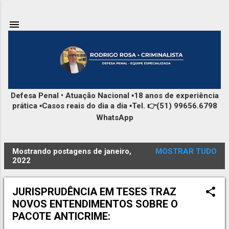
Pular para o conteúdo principal
Defesa Penal • Atuação Nacional ▪️18 anos de experiência
prática ▪️Casos reais do dia a dia ▪️Tel. 👉(51) 99656.6798
WhatsApp
Mostrando postagens de janeiro,
MOSTRAR TUDO
P
2022
o
s
JURISPRUDÊNCIA EM TESES TRAZ
t
NOVOS ENTENDIMENTOS SOBRE O
a
PACOTE ANTICRIME:
g